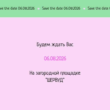
te 06.08.2026
Save the date 06.08.2026
Save the date 06.08.202
Будем ждать Вас
06.08.2026
На загородной площадке
"ШЕРВУД"