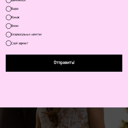
Шампанское
Водка
Коньяк
Виски
Безалкогольные напитки
Свой вариант
Отправить!